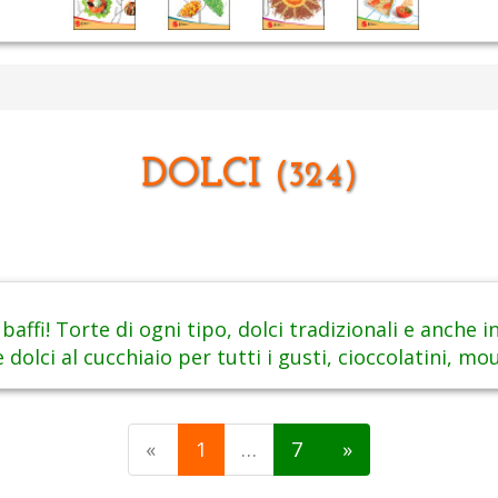
DOLCI
(324)
baffi! Torte di ogni tipo, dolci tradizionali e anche i
 e dolci al cucchiaio per tutti i gusti, cioccolatini, m
«
1
…
7
»