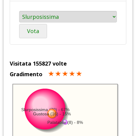
Vota
Visitata 155827 volte
Gradimento
Slurposissima (70) - 67%
Gustosa (16) - 15%
Palatabile (8) - 8%