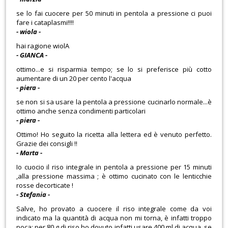
se lo fai cuocere per 50 minuti in pentola a pressione ci puoi
fare i cataplasmi!!!!
- wiola -
hai ragione wiolA
- GIANCA -
ottimo...e si risparmia tempo; se lo si preferisce più cotto
aumentare di un 20 per cento l'acqua
- piera -
se non si sa usare la pentola a pressione cucinarlo normale...è
ottimo anche senza condimenti particolari
- piera -
Ottimo! Ho seguito la ricetta alla lettera ed è venuto perfetto.
Grazie dei consigli !!
- Marta -
Io cuocio il riso integrale in pentola a pressione per 15 minuti
,alla pressione massima ; è ottimo cucinato con le lenticchie
rosse decorticate !
- Stefania -
Salve, ho provato a cuocere il riso integrale come da voi
indicato ma la quantità di acqua non mi torna, è infatti troppo
poca: per 80 g di riso ho dovuto infatti usare 400 ml di acqua, se