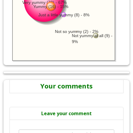
Very yummy (70) - 67%
Yummy (16) - 15%
Just a little yummy (8) - 8%
Not so yummy (2) - 2%
Not yummy at all (9) -
9%
Your comments
Leave your comment