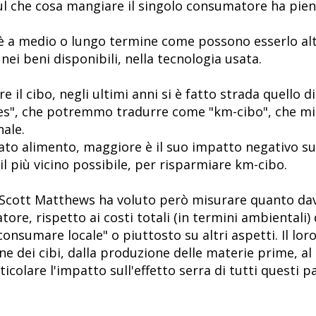
 Sul che cosa mangiare il singolo consumatore ha pie
n è a medio o lungo termine come possono esserlo alt
nei beni disponibili, nella tecnologia usata.
re il cibo, negli ultimi anni si è fatto strada quello d
les", che potremmo tradurre come "km-cibo", che mis
ale.
to alimento, maggiore è il suo impatto negativo sull
il più vicino possibile, per risparmiare km-cibo.
Scott Matthews ha voluto però misurare quanto davve
ore, rispetto ai costi totali (in termini ambientali)
onsumare locale" o piuttosto su altri aspetti. Il lor
one dei cibi, dalla produzione delle materie prime, al 
icolare l'impatto sull'effetto serra di tutti questi pa