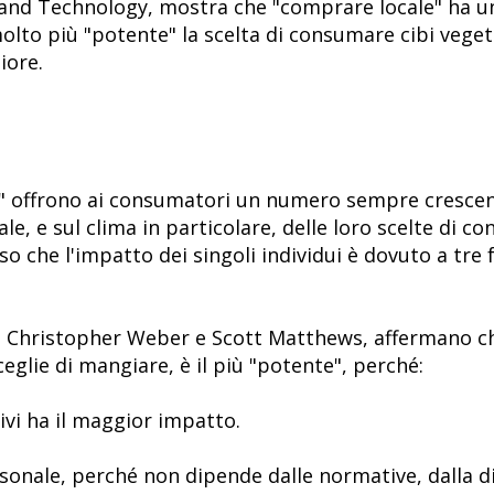
 and Technology, mostra che "comprare locale" ha u
olto più "potente" la scelta di consumare cibi veget
iore.
e" offrono ai consumatori un numero sempre crescent
le, e sul clima in particolare, delle loro scelte di c
 che l'impatto dei singoli individui è dovuto a tre fat
n, Christopher Weber e Scott Matthews, affermano che
ceglie di mangiare, è il più "potente", perché:
tivi ha il maggior impatto.
ersonale, perché non dipende dalle normative, dalla d