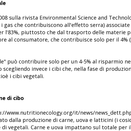
ale
2008 sulla rivista Environmental Science and Technolo
 i gas che contribuiscono all'effetto serra) associat
r l'83%, piuttosto che dal trasporto delle materie p
ore al consumatore, che contribuisce solo per il 4%
ale" può contribuire solo per un 4-5% al risparmio ne
 scegliendo invece i cibi che, nella fase di produzio
oè i cibi vegetali.
ne di cibo
ttp://www.nutritionecology.org/it/news/news_dett.p
to dalla produzione di carne, uova e latticini (i cosi
i vegetali. Carne e uova impattano sul totale per il 4