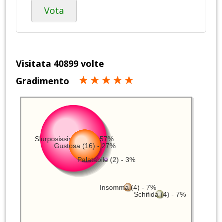
Vota
Visitata 40899 volte
Gradimento
Slurposissima (34) - 57%
Gustosa (16) - 27%
Palatabile (2) - 3%
Insomma (4) - 7%
Schifida (4) - 7%