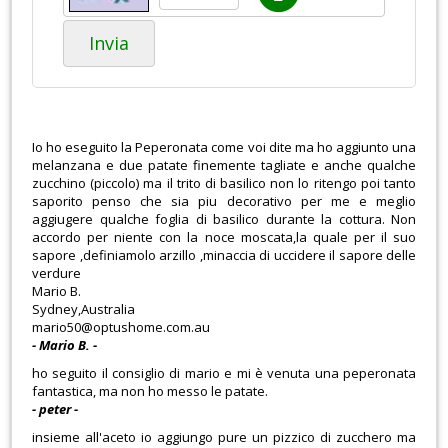
Invia
Io ho eseguito la Peperonata come voi dite ma ho aggiunto una
melanzana e due patate finemente tagliate e anche qualche
zucchino (piccolo) ma il trito di basilico non lo ritengo poi tanto
saporito penso che sia piu decorativo per me e meglio
aggiugere qualche foglia di basilico durante la cottura. Non
accordo per niente con la noce moscata,la quale per il suo
sapore ,definiamolo arzillo ,minaccia di uccidere il sapore delle
verdure
Mario B.
Sydney,Australia
mario50@optushome.com.au
- Mario B. -
ho seguito il consiglio di mario e mi è venuta una peperonata
fantastica, ma non ho messo le patate.
- peter -
insieme all'aceto io aggiungo pure un pizzico di zucchero ma