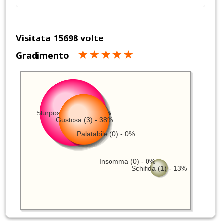
Visitata 15698 volte
Gradimento
Slurposissima (4) - 50%
Gustosa (3) - 38%
Palatabile (0) - 0%
Insomma (0) - 0%
Schifida (1) - 13%