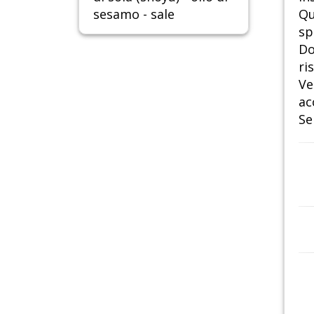
sesamo - sale
Qu
sp
Do
ri
Ve
ac
Ser