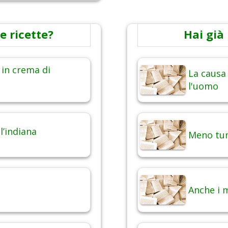
e ricette?
Hai già 
 in crema di
La causa 
l'uomo
l’indiana
Meno tum
Anche i 