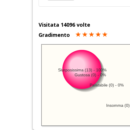
Visitata 14096 volte
Gradimento
Slurposissima (13) - 100%
Gustosa (0) - 0%
Palatabile (0) - 0%
Insomma (0)