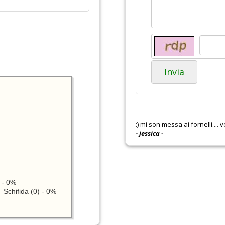
Invia
:) mi son messa ai fornelli....
- jessica -
 - 0%
Schifida (0) - 0%