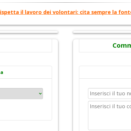
ispetta il lavoro dei volontari: cita sempre la font
Comme
ta