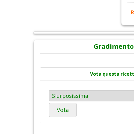
R
Gradimento
Vota questa ricet
Vota