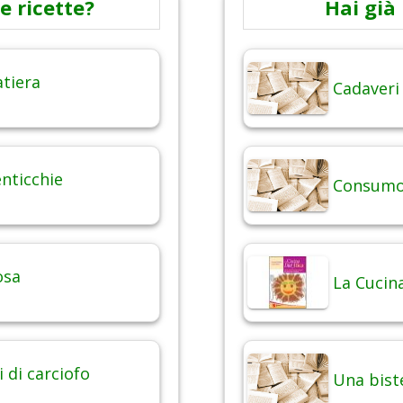
e ricette?
Hai già 
atiera
Cadaveri
enticchie
Consumo 
osa
La Cucina
i di carciofo
Una bist