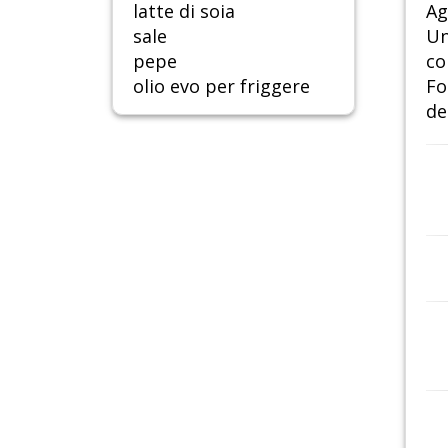
latte di soia
Ag
sale
Un
pepe
co
olio evo per friggere
Fo
del