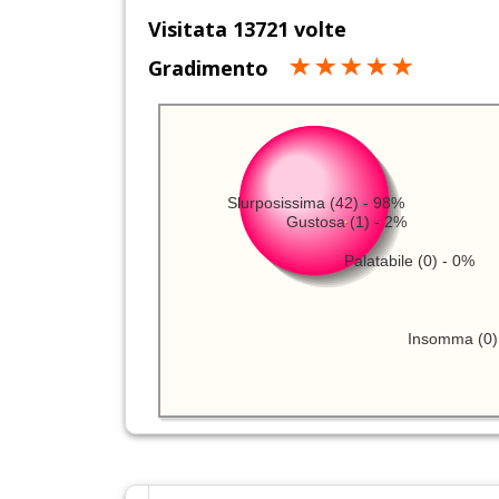
Visitata 13721 volte
Gradimento
Slurposissima (42) - 98%
Gustosa (1) - 2%
Palatabile (0) - 0%
Insomma (0)