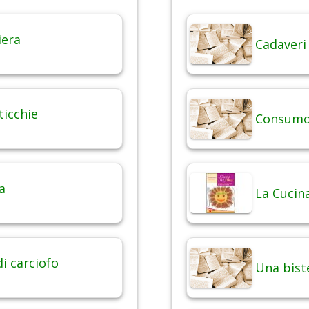
iera
Cadaveri
ticchie
Consumo 
a
La Cucina
di carciofo
Una bist