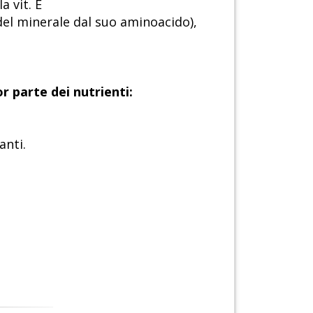
a vit. E
 del minerale dal suo aminoacido),
 parte dei nutrienti:
anti.