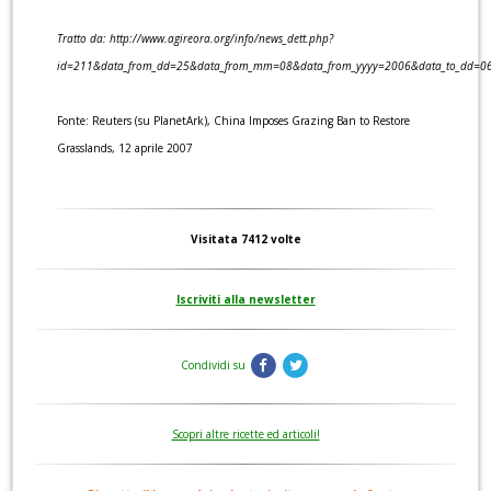
Tratto da: http://www.agireora.org/info/news_dett.php?
id=211&data_from_dd=25&data_from_mm=08&data_from_yyyy=2006&data_to_dd=0
Fonte: Reuters (su PlanetArk), China Imposes Grazing Ban to Restore
Grasslands, 12 aprile 2007
Visitata 7412 volte
Iscriviti alla newsletter
Condividi su
Scopri altre ricette ed articoli!