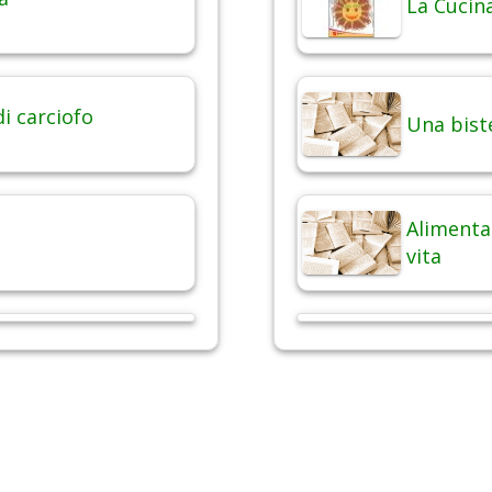
La Cucina
di carciofo
Una bist
Alimentaz
vita