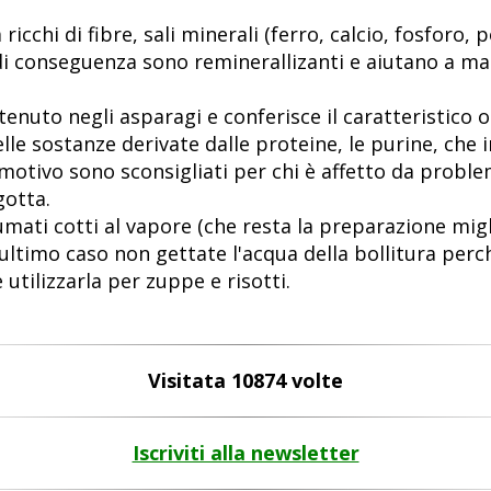
ricchi di fibre, sali minerali (ferro, calcio, fosforo
); di conseguenza sono reminerallizanti e aiutano a ma
nuto negli asparagi e conferisce il caratteristico od
le sostanze derivate dalle proteine, le purine, che i
otivo sono sconsigliati per chi è affetto da problemi 
gotta.
ati cotti al vapore (che resta la preparazione migl
'ultimo caso non gettate l'acqua della bollitura perché
tilizzarla per zuppe e risotti.
Visitata 10874 volte
Iscriviti alla newsletter