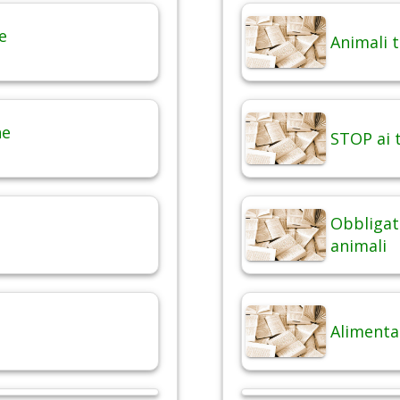
e
Animali 
ne
STOP ai t
Obbligat
animali
Alimenta