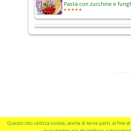
Pasta con zucchine e fung
Questo sito utilizza cookie, anche di terze parti, al fine 
puoi gestire e/o disabilitare autonoma