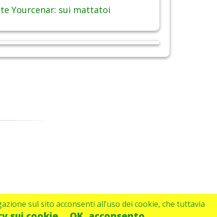
te Yourcenar: sui mattatoi
gazione sul sito acconsenti all’uso dei cookie, che tuttavia
cy sui cookie
OK, acconsento