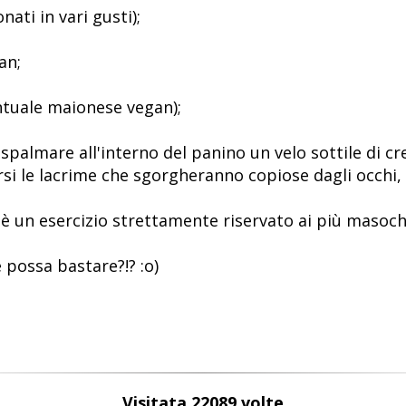
nati in vari gusti);
an;
entuale maionese vegan);
ò spalmare all'interno del panino un velo sottile di c
si le lacrime che sgorgheranno copiose dagli occhi, q
è un esercizio strettamente riservato ai più masochis
possa bastare?!? :o)
Visitata 22089 volte