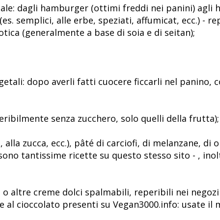
le: dagli hamburger (ottimi freddi nei panini) agli h
(es. semplici, alle erbe, speziati, affumicat, ecc.) - re
ica (generalmente a base di soia e di seitan);
ali: dopo averli fatti cuocere ficcarli nel panino, c
feribilmente senza zucchero, solo quelli della frutta);
, alla zucca, ecc.), pâté di carciofi, di melanzane, di 
i sono tantissime ricette su questo stesso sito - , in
o altre creme dolci spalmabili, reperibili nei negozi
e al cioccolato presenti su Vegan3000.info: usate il 