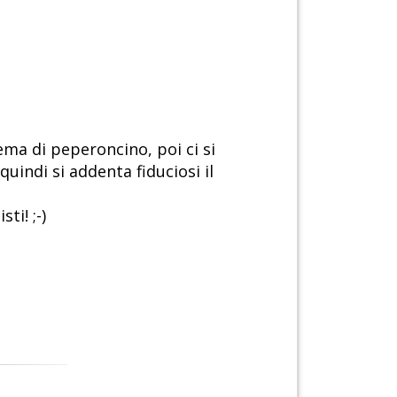
rema di peperoncino, poi ci si
uindi si addenta fiduciosi il
ti! ;-)