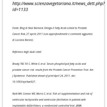
http://www.scienzavegetariana.it/news_dett.php?
id=1133
Fonte: Blog di Neal Barnard, Omega-3 Fatty Acids Linked to Prostate
Cancer Risk, 27 aprile 2011 (con approfondimenti e commenti aggiuntivi
di Luciana Baroni).
Reference degli studi citati:
Brasky TM, Till C, White E, et al. Serum phospholipid fatty acids and
prostate cancer risk: results from the Prostate Cancer Prevention Trial. Am
J Epidemiol. Published ahead of print April 24, 2011. doi:
10.1093/aje/kwr027.
Raitt MH, Connor WE, Morris C, et al. Fish oil supplementation and risk of
ventricular tachycardia and ventricular fibrillation in patients with
implantable defibrillators: a randomized controlled trial. JAMA.