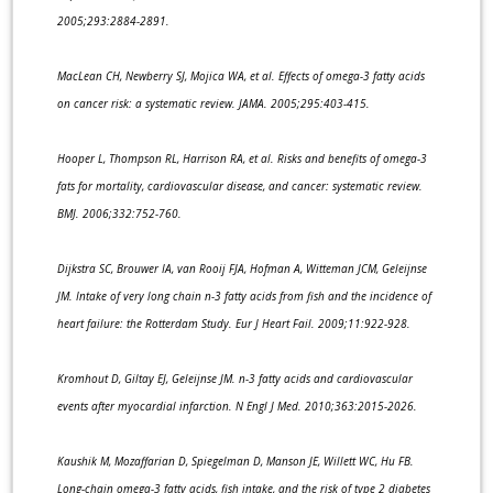
2005;293:2884-2891.
MacLean CH, Newberry SJ, Mojica WA, et al. Effects of omega-3 fatty acids
on cancer risk: a systematic review. JAMA. 2005;295:403-415.
Hooper L, Thompson RL, Harrison RA, et al. Risks and benefits of omega-3
fats for mortality, cardiovascular disease, and cancer: systematic review.
BMJ. 2006;332:752-760.
Dijkstra SC, Brouwer IA, van Rooij FJA, Hofman A, Witteman JCM, Geleijnse
JM. Intake of very long chain n-3 fatty acids from fish and the incidence of
heart failure: the Rotterdam Study. Eur J Heart Fail. 2009;11:922-928.
Kromhout D, Giltay EJ, Geleijnse JM. n-3 fatty acids and cardiovascular
events after myocardial infarction. N Engl J Med. 2010;363:2015-2026.
Kaushik M, Mozaffarian D, Spiegelman D, Manson JE, Willett WC, Hu FB.
Long-chain omega-3 fatty acids, fish intake, and the risk of type 2 diabetes