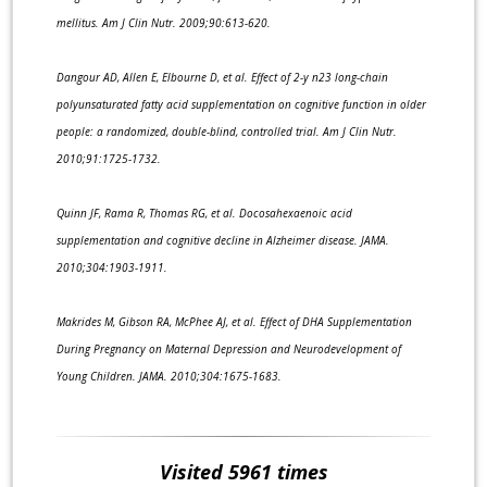
mellitus. Am J Clin Nutr. 2009;90:613-620.
Dangour AD, Allen E, Elbourne D, et al. Effect of 2-y n23 long-chain
polyunsaturated fatty acid supplementation on cognitive function in older
people: a randomized, double-blind, controlled trial. Am J Clin Nutr.
2010;91:1725-1732.
Quinn JF, Rama R, Thomas RG, et al. Docosahexaenoic acid
supplementation and cognitive decline in Alzheimer disease. JAMA.
2010;304:1903-1911.
Makrides M, Gibson RA, McPhee AJ, et al. Effect of DHA Supplementation
During Pregnancy on Maternal Depression and Neurodevelopment of
Young Children. JAMA. 2010;304:1675-1683.
Visited 5961 times