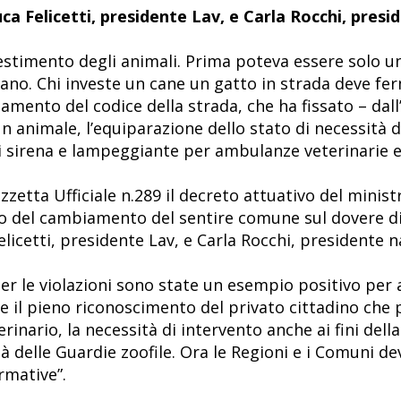
a Felicetti, presidente Lav, e Carla Rocchi, presi
estimento degli animali. Prima poteva essere solo u
liano. Chi investe un cane un gatto in strada deve f
mbiamento del codice della strada, che ha fissato – dall
un animale, l’equiparazione dello stato di necessità d
i sirena e lampeggiante per ambulanze veterinarie e 
azzetta Ufficiale n.289 il decreto attuativo del minist
o del cambiamento del sentire comune sul dovere di
cetti, presidente Lav, e Carla Rocchi, presidente na
er le violazioni sono state un esempio positivo per a
ire il pieno riconoscimento del privato cittadino che
inario, la necessità di intervento anche ai fini della
tà delle Guardie zoofile. Ora le Regioni e i Comuni d
rmative”.