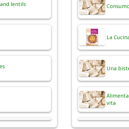
and lentils
Consumo 
La Cucina
es
Una bist
Alimentaz
vita