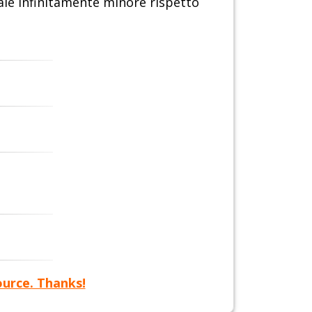
le infinitamente minore rispetto
ource. Thanks!