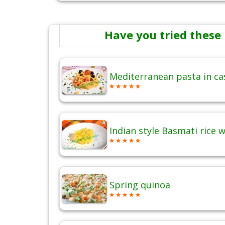
Have you tried these 
Mediterranean pasta in c
Indian style Basmati rice 
Spring quinoa