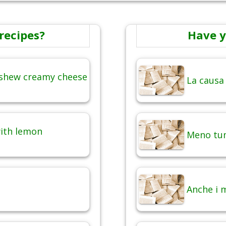
recipes?
Have y
ashew creamy cheese
La causa
with lemon
Meno tum
Anche i 