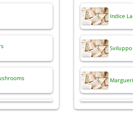
Indice La
rs
Sviluppo
mushrooms
Margueri