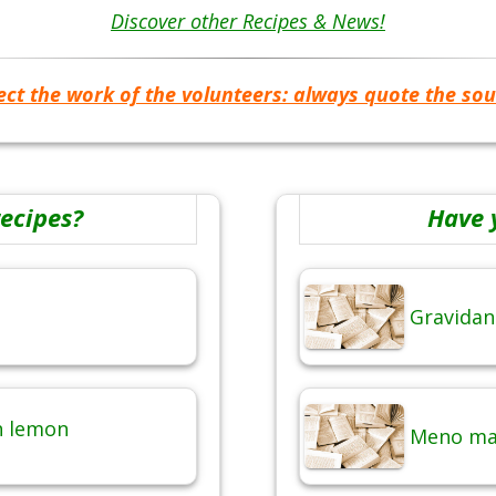
Discover other Recipes & News!
ect the work of the volunteers: always quote the sou
recipes?
Have 
Gravidan
th lemon
Meno mal