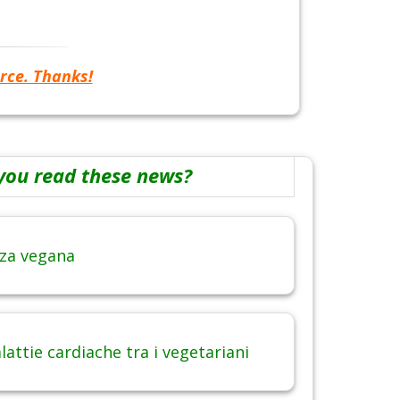
rce. Thanks!
you read these news?
za vegana
attie cardiache tra i vegetariani