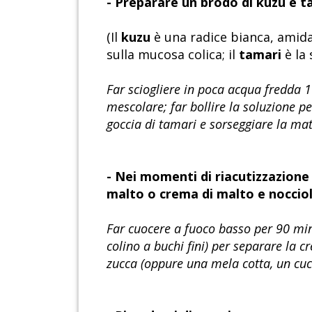
- Preparare un brodo di kuzu e t
(Il
kuzu
è una radice bianca, amida
sulla mucosa colica; il
tamari
è la 
Far sciogliere in poca acqua fredda 1
mescolare; far bollire la soluzione p
goccia di tamari e sorseggiare la mat
- Nei momenti di riacutizzazione
malto o crema di malto e nocciole
Far cuocere a fuoco basso per 90 minut
colino a buchi fini) per separare la 
zucca (oppure una mela cotta, un cucc