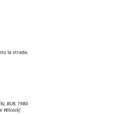
nto la strada.
76), BUR, 1980.
hi Wilcock]