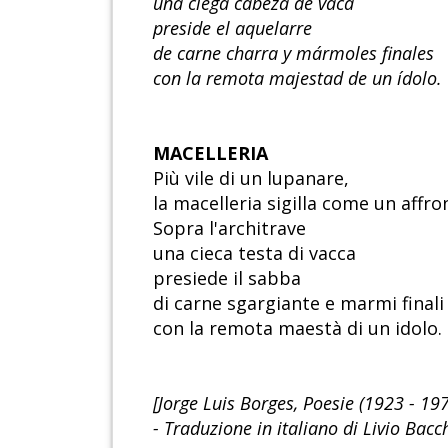
una ciega cabeza de vaca
preside el aquelarre
de carne charra y mármoles finales
con la remota majestad de un ídolo.
MACELLERIA
Più vile di un lupanare,
la macelleria sigilla come un affro
Sopra l'architrave
una cieca testa di vacca
presiede il sabba
di carne sgargiante e marmi finali
con la remota maestà di un idolo.
[Jorge Luis Borges, Poesie (1923 - 19
- Traduzione in italiano di Livio Bacc