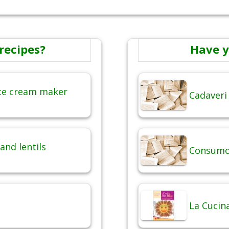
recipes?
Have y
ice cream maker
Cadaveri
and lentils
Consumo 
La Cucina