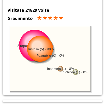
Visitata 21829 volte
Gradimento
Slurposissima (6) - 46%
Gustosa (5) - 38%
Palatabile (0) - 0%
Insomma (1) - 8%
Schifida (1) - 8%