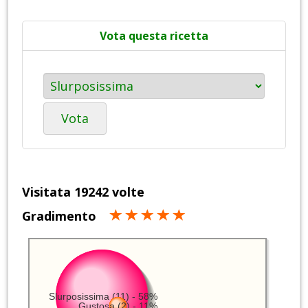
Vota questa ricetta
Vota
Visitata 19242 volte
Gradimento
Slurposissima (11) - 58%
Gustosa (2) - 11%