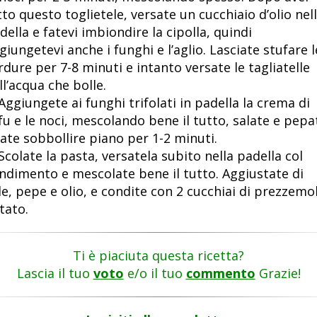
tto questo toglietele, versate un cucchiaio d’olio nel
della e fatevi imbiondire la cipolla, quindi
giungetevi anche i funghi e l’aglio. Lasciate stufare l
rdure per 7-8 minuti e intanto versate le tagliatelle
ll’acqua che bolle.
 Aggiungete ai funghi trifolati in padella la crema di
fu e le noci, mescolando bene il tutto, salate e pepa
fate sobbollire piano per 1-2 minuti.
 Scolate la pasta, versatela subito nella padella col
ndimento e mescolate bene il tutto. Aggiustate di
le, pepe e olio, e condite con 2 cucchiai di prezzemo
itato.
Ti è piaciuta questa ricetta?
Lascia il tuo
voto
e/o il tuo
commento
Grazie!