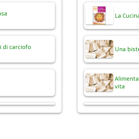
osa
La Cucina
i di carciofo
Una bist
Alimentaz
vita