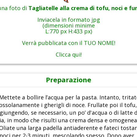
una foto di
Tagliatelle alla crema di tofu, noci e fu
Inviacela in formato jpg
(dimensioni minime
L:770 px H:433 px)
Verrà pubblicata con il TUO NOME!
Clicca qui!
Preparazione
 Mettete a bollire l’acqua per la pasta. Intanto, tritat
ossolanamente i gherigli di noce. Frullate poi il tofu,
giungendo, se necessario, un po’ d'acqua o di latte d
ia, in modo che risulti una crema densa e omogenea
 Oliate una larga padella antiaderente e fateci tosta
 noci per 2-3 minuti, mescolando spesso. Dopo aver