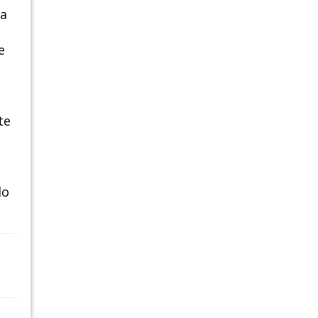
la
e
te
lo