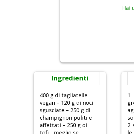
Hai 
Ingredienti
400 g di tagliatelle
1.
vegan – 120 g di noci
gr
sgusciate – 250 g di
ag
champignon puliti e
so
affettati – 250 g di
2.
tofu, meglio se
le