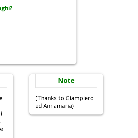
nghi?
Note
e
(Thanks to Giampiero
ed Annamaria)
i
.
re