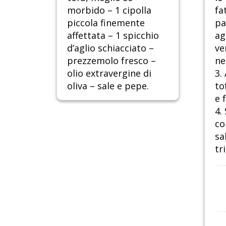
morbido – 1 cipolla
fa
piccola finemente
pa
affettata – 1 spicchio
ag
d’aglio schiacciato –
ve
prezzemolo fresco –
ne
olio extravergine di
3.
oliva – sale e pepe.
to
e 
4.
co
sa
tr