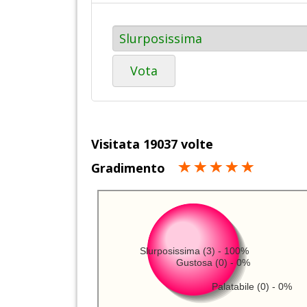
Vota
Visitata 19037 volte
Gradimento
Slurposissima (3) - 100%
Gustosa (0) - 0%
Palatabile (0) - 0%