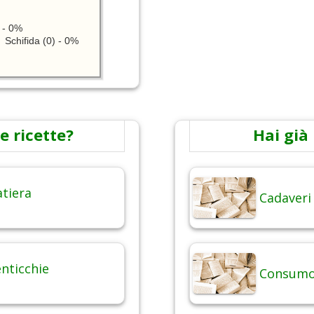
 - 0%
Schifida (0) - 0%
e ricette?
Hai già 
atiera
Cadaveri
enticchie
Consumo 