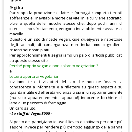
@ gi.fra
Purtroppo la produzione di latte e formaggi comporta terribili
sofferenze e l'inevitabile morte dei vitellini a cui viene sottratto,
oltre a quella delle mucche stesse che, dopo pochi anni di
intensissimo sfruttamento, vengono inevitabilmente avviate al
macello.
Questo è un sito di ricette vegan, cioè
cruelty-free
e rispettose
degli animali, di conseguenza non includiamo ingredienti
cruenti nei nostri piatti.
Per approfondimenti ti segnaliamo un paio di articoli pubblicati
su questo stesso sito:
Perché proprio vegan e non soltanto vegetariani?
e
Lettera aperta ai vegetariani
Invitiamo te e i visitatori del sito che non ne fossero a
conoscenza a informarsi e a riflettere su questi aspetti e su
quanta inutile ed efferata violenza ci sia in un apparentemente
(ma solo apparentemente, appunto!) innocente bicchiere di
latte o un pezzetto di formaggio.
Un caro saluto.
- Lo staff di Vegan3000 -
Al posto del parmigiano io uso il lievito disattivato per dare più
sapore, invece per rendere più cremoso aggiungo della panna