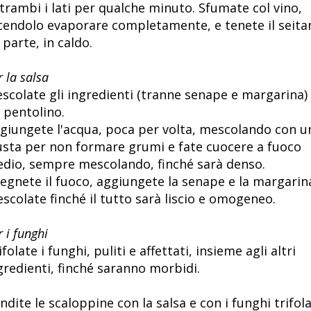
trambi i lati per qualche minuto. Sfumate col vino,
cendolo evaporare completamente, e tenete il seita
 parte, in caldo.
r la salsa
scolate gli ingredienti (tranne senape e margarina) 
 pentolino.
giungete l'acqua, poca per volta, mescolando con u
usta per non formare grumi e fate cuocere a fuoco
dio, sempre mescolando, finché sarà denso.
egnete il fuoco, aggiungete la senape e la margarin
scolate finché il tutto sarà liscio e omogeneo.
r i funghi
ifolate i funghi, puliti e affettati, insieme agli altri
gredienti, finché saranno morbidi.
ndite le scaloppine con la salsa e con i funghi trifola