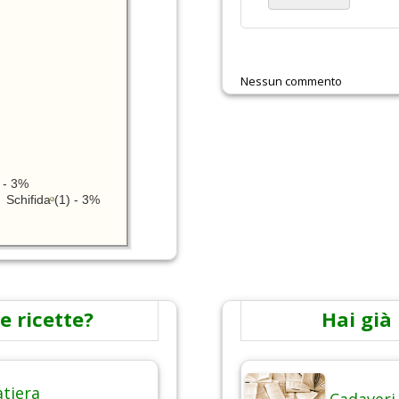
Nessun commento
 - 3%
Schifida (1) - 3%
e ricette?
Hai già 
atiera