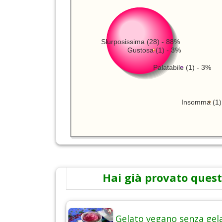
Slurposissima (28) - 88%
Gustosa (1) - 3%
Palatabile (1) - 3%
Insomma (1)
Hai già provato quest
Gelato vegano senza gel