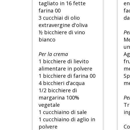
tagliato in 16 fette
en
farina 00
fa
3 cucchiai di olio
da
extravergine d'oliva
½ bicchiere di vino
Pe
bianco
Me
un
Per la crema
Ag
1 bicchiere di lievito
fr
alimentare in polvere
me
1 bicchiere di farina 00
Sp
4 bicchieri d’acqua
me
1/2 bicchiere di
margarina 100%
Pe
vegetale
Tr
1 cucchiaino di sale
in
1 cucchiaino di aglio in
polvere
Co