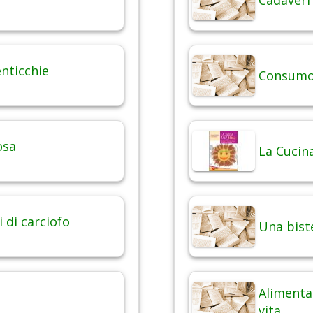
Cadaveri
enticchie
Consumo 
osa
La Cucina
i di carciofo
Una bist
Alimentaz
vita