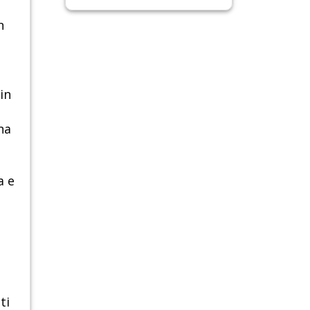
n
in
na
a e
ti