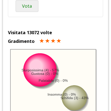
Vota
Visitata 13072 volte
Gradimento
Slurposissima (4) - 57%
Gustosa (0) - 0%
Palatabile (0) - 0%
Insomma (0) - 0%
Schifida (3) - 43%