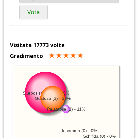
Vota
Visitata 17773 volte
Gradimento
Slurposissima (5) - 56%
Gustosa (3) - 33%
Palatabile (1) - 11%
Insomma (0) - 0%
Schifida (0) - 0%