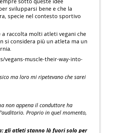
 sempre sotto queste idee
per svilupparsi bene e che la
ra, specie nel contesto sportivo
a raccolta molti atleti vegani che
n si considera più un atleta ma un
rnia.
ts/vegans-muscle-their-way-into-
isico ma loro mi ripetevano che sarei
ma non appena il conduttore ha
ll’auditorio. Proprio in quel momento,
 gli atleti stanno là fuori solo per