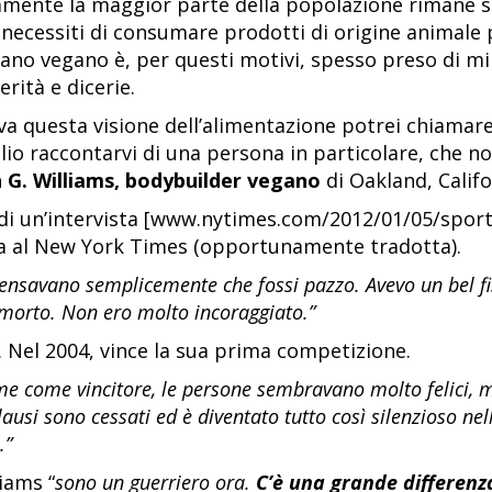
atamente la maggior parte della popolazione rimane
necessiti di consumare prodotti di origine animale 
riano vegano è, per questi motivi, spesso preso di mi
erità e dicerie.
a questa visione dell’alimentazione potrei chiamare 
io raccontarvi di una persona in particolare, che no
 G. Williams, bodybuilder vegano
di Oakland, Califo
 di un’intervista [www.nytimes.com/2012/01/05/spor
ata al New York Times (opportunamente tradotta).
pensavano semplicemente che fossi pazzo. Avevo un bel f
 morto. Non ero molto incoraggiato.”
. Nel 2004, vince la sua prima competizione.
 come vincitore, le persone sembravano molto felici, 
ausi sono cessati ed è diventato tutto così silenzioso ne
.”
iams “
sono un guerriero ora.
C’è una grande differenza: