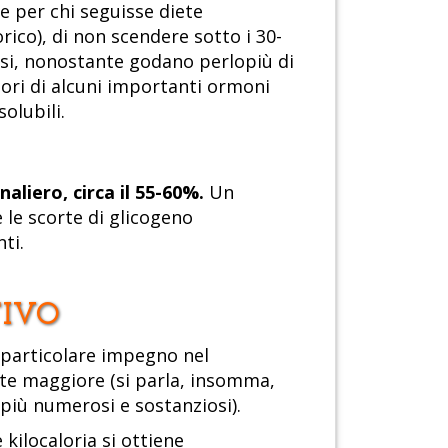
ie per chi seguisse diete
rico), di non scendere sotto i 30-
assi, nonostante godano perlopiù di
ori di alcuni importanti ormoni
olubili.
liero, circa il 55-60%.
Un
le scorte di glicogeno
ti.
TIVO
 particolare impegno nel
nte maggiore (si parla, insomma,
 più numerosi e sostanziosi).
kilocaloria si ottiene