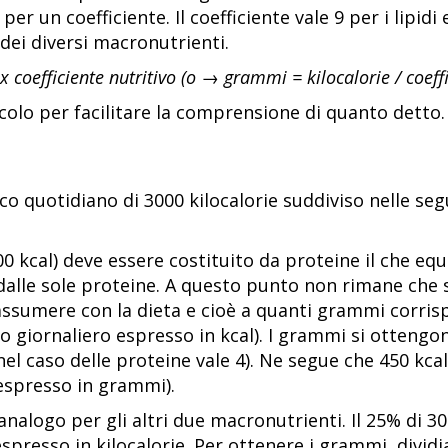
r un coefficiente. Il coefficiente vale 9 per i lipidi 
dei diversi macronutrienti.
 coefficiente nutritivo (o → grammi = kilocalorie / coeffi
olo per facilitare la comprensione di quanto detto.
 quotidiano di 3000 kilocalorie suddiviso nelle seg
0 kcal) deve essere costituito da proteine il che equi
alle sole proteine. A questo punto non rimane che 
ssumere con la dieta e cioè a quanti grammi corris
o giornaliero espresso in kcal). I grammi si ottengo
e nel caso delle proteine vale 4). Ne segue che 450 kc
espresso in grammi).
alogo per gli altri due macronutrienti. Il 25% di 3000
 espresso in kilocalorie. Per ottenere i grammi, divi