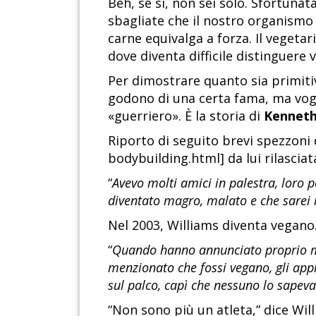
Beh, se sì, non sei solo. Sfortun
sbagliate che il nostro organismo 
carne equivalga a forza. Il vegeta
dove diventa difficile distinguere v
Per dimostrare quanto sia primitiv
godono di una certa fama, ma vogl
«guerriero». È la storia di
Kenneth
Riporto di seguito brevi spezzoni
bodybuilding.html] da lui rilasci
“
Avevo molti amici in palestra, loro 
diventato magro, malato e che sarei
Nel 2003, Williams diventa vegano
“
Quando hanno annunciato proprio me
menzionato che fossi vegano, gli appl
sul palco, capì che nessuno lo sapeva
“Non sono più un atleta,” dice Will