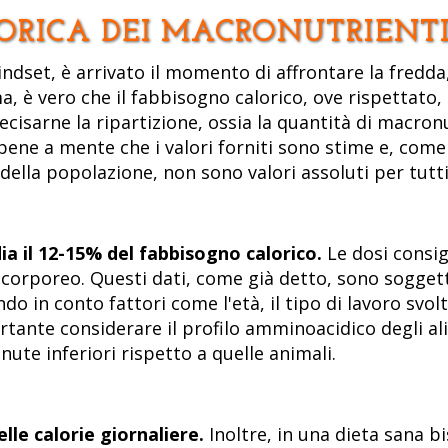
LORICA DEI MACRONUTRIENTI
indset, è arrivato il momento di affrontare la fredd
, è vero che il fabbisogno calorico, ove rispettato, ga
isarne la ripartizione, ossia la quantità di macronu
ne a mente che i valori forniti sono stime e, come t
della popolazione, non sono valori assoluti per tutti
ia il 12-15% del fabbisogno calorico.
Le dosi consigl
rporeo. Questi dati, come già detto, sono soggetti 
in conto fattori come l'età, il tipo di lavoro svolto,
ortante considerare il profilo amminoacidico degli al
ute inferiori rispetto a quelle animali.
elle calorie giornaliere.
Inoltre, in una dieta sana b