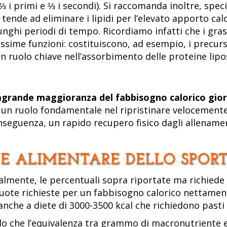
a ⅔ i primi e ⅓ i secondi). Si raccomanda inoltre, spec
tende ad eliminare i lipidi per l’elevato apporto calo
lunghi periodi di tempo. Ricordiamo infatti che i gr
ssime funzioni: costituiscono, ad esempio, i precurs
n ruolo chiave nell’assorbimento delle proteine lipos
grande maggioranza del fabbisogno calorico giorna
un ruolo fondamentale nel ripristinare velocemente 
nseguenza, un rapido recupero fisico dagli allenamen
E ALIMENTARE DELLO SPOR
lmente, le percentuali sopra riportate ma richiede
quote richieste per un fabbisogno calorico nettame
 anche a diete di 3000-3500 kcal che richiedono pasti
ndo che l’equivalenza tra grammo di macronutriente e 