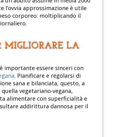
rca un adulto assume in media 2000
te l’ovvia approssimazione è utile
peso corporeo: moltiplicando il
iornaliero.
 MIGLIORARE LA
 importante essere sinceri con
vegana
. Pianificare e regolarsi di
ne sana e bilanciata, questo, a
, quella vegetariano-vegana,
lta alimentare con superficialità e
isultare addirittura dannosa per il