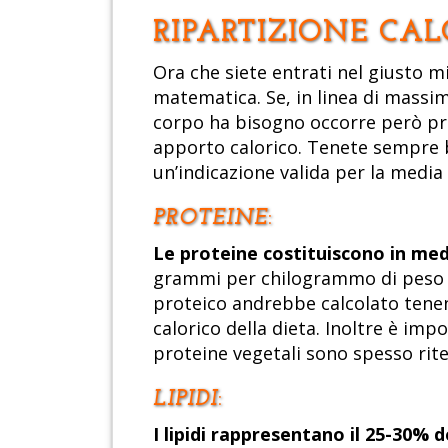
RIPARTIZIONE CA
Ora che siete entrati nel giusto m
matematica. Se, in linea di massima
corpo ha bisogno occorre però prec
apporto calorico. Tenete sempre be
un’indicazione valida per la media 
PROTEINE
:
Le proteine costituiscono in med
grammi per chilogrammo di peso co
proteico andrebbe calcolato tenendo 
calorico della dieta. Inoltre è imp
proteine vegetali sono spesso riten
LIPIDI
:
I lipidi rappresentano il 25-30% d