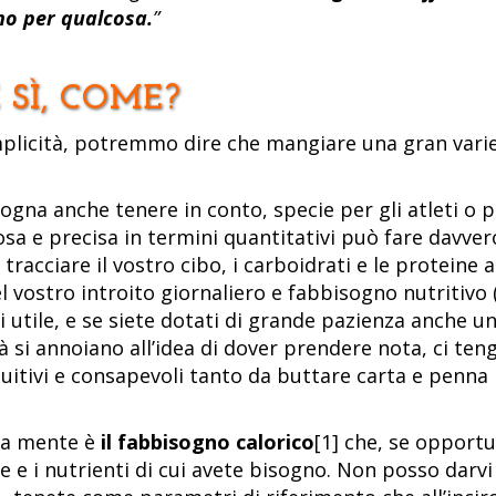
no per qualcosa.
”
 SÌ, COME?
licità, potremmo dire che mangiare una gran varietà
ogna anche tenere in conto, specie per gli atleti o p
osa e precisa in termini quantitativi può fare davver
tracciare il vostro cibo, i carboidrati e le proteine 
 vostro introito giornaliero e fabbisogno nutritivo 
 utile, e se siete dotati di grande pazienza anche u
ià si annoiano all’idea di dover prendere nota, ci ten
ntuitivi e consapevoli tanto da buttare carta e penna p
 a mente è
il fabbisogno calorico
[1] che, se opport
 e i nutrienti di cui avete bisogno. Non posso darv