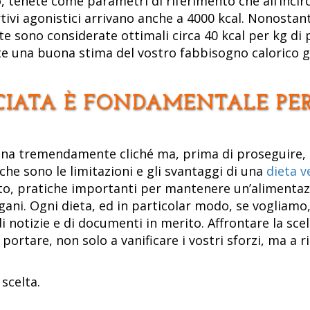
, tenete come parametri di riferimento che all’inci
rtivi agonistici arrivano anche a 4000 kcal. Nonostan
e sono considerate ottimali circa 40 kcal per kg di 
te una buona stima del vostro fabbisogno calorico g
CIATA È FONDAMENTALE PER
a tremendamente cliché ma, prima di proseguire, è
 che sono le limitazioni e gli svantaggi di una
dieta 
, pratiche importanti per mantenere un’alimentazio
gani. Ogni dieta, ed in particolar modo, se vogliamo
i notizie e di documenti in merito. Affrontare la sce
ortare, non solo a vanificare i vostri sforzi, ma a r
 scelta.