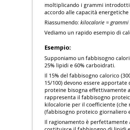
moltiplicando i grammi introdotti pe
accordo alle capacità energetiche 
Riassumendo:
kilocalorie = grammi x
Vediamo un rapido esempio di calc
Esempio:
Supponiamo un fabbisogno calorico
25% lipidi e 60% carboidrati.
Il 15% del fabbisogno calorico (300
15/100) devono essere apportate d
proteine bisogna effettivamente a
rappresenta il fabbisogno proteic
kilocalorie per il coefficiente (ch
(fabbisogno proteico giornaliero 
Il ragionamento è perfettamente an
costituisce il fabbisogno di lipidi