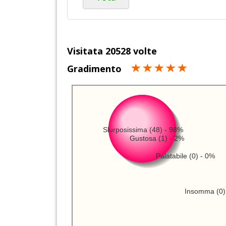
Visitata 20528 volte
Gradimento
Slurposissima (48) - 98%
Gustosa (1) - 2%
Palatabile (0) - 0%
Insomma (0)