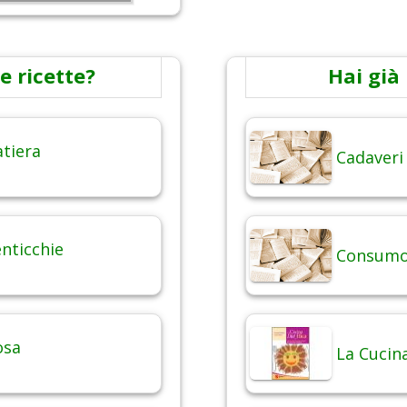
e ricette?
Hai già 
atiera
Cadaveri
enticchie
Consumo 
osa
La Cucina