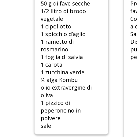
50 g di fave secche
Pr
1/2 litro di brodo
fa
vegetale
Co
1 cipollotto
a 
1 spicchio d’aglio
Sa
1 rametto di
Di
rosmarino
pu
1 foglia di salvia
pe
1 carota
1 zucchina verde
¼ alga Kombu
olio extravergine di
oliva
1 pizzico di
peperoncino in
polvere
sale