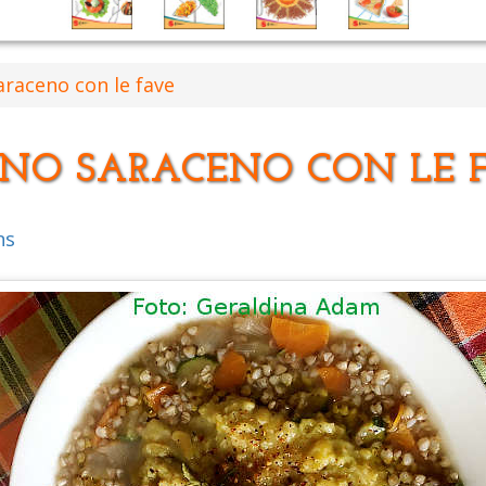
raceno con le fave
NO SARACENO CON LE 
ns