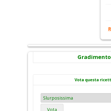
R
Gradimento
Vota questa ricet
Vota