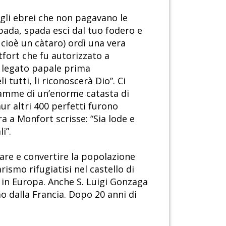
agli ebrei che non pagavano le
Spada, spada esci dal tuo fodero e
 cioè un càtaro) ordì una vera
tfort che fu autorizzato a
l legato papale prima
 tutti, li riconoscerà Dio”. Ci
 fiamme di un’enorme catasta di
aur altri 400 perfetti furono
a a Monfort scrisse: “Sia lode e
i”.
care e convertire la popolazione
rismo rifugiatisi nel castello di
 in Europa. Anche S. Luigi Gonzaga
o dalla Francia. Dopo 20 anni di