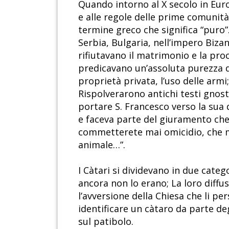
Quando intorno al X secolo in Europ
e alle regole delle prime comunità
termine greco che significa “puro”
Serbia, Bulgaria, nell’impero Bizant
rifiutavano il matrimonio e la pr
predicavano un’assoluta purezza d
proprietà privata, l’uso delle armi
Rispolverarono antichi testi gnosti
portare S. Francesco verso la sua d
e faceva parte del giuramento che
commetterete mai omicidio, che m
animale…”.
I Càtari si dividevano in due catego
ancora non lo erano; La loro diffu
l’avversione della Chiesa che li pe
identificare un càtaro da parte deg
sul patibolo.