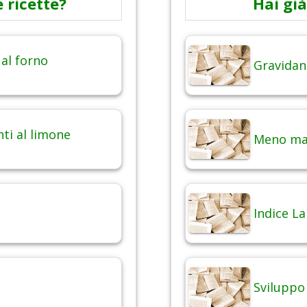
 ricette?
Hai già
 al forno
Gravidan
nti al limone
Meno mal
Indice La
Sviluppo