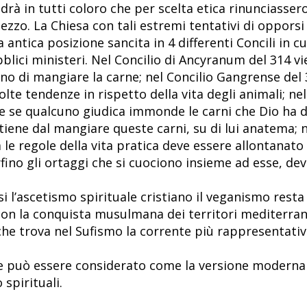
vedrà in tutti coloro che per scelta etica rinunciasse
ezzo. La Chiesa con tali estremi tentativi di opporsi
ntica posizione sancita in 4 differenti Concili in cui
blici ministeri. Nel Concilio di Ancyranum del 314 vi
vano di mangiare la carne; nel Concilio Gangrense del 
te tendenze in rispetto della vita degli animali; nel
he se qualcuno giudica immonde le carni che Dio ha d
tiene dal mangiare queste carni, su di lui anatema; n
 le regole della vita pratica deve essere allontanato 
fino gli ortaggi che si cuociono insieme ad esse, dev
l’ascetismo spirituale cristiano il veganismo resta
con la conquista musulmana dei territori mediterrane
 che trova nel Sufismo la corrente più rappresentativ
e può essere considerato come la versione moderna d
 spirituali.