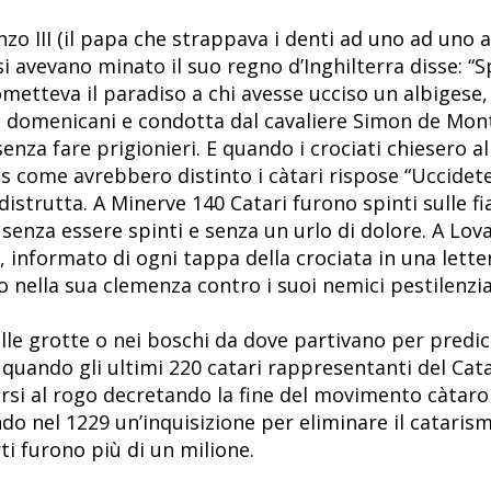
nzo III (il papa che strappava i denti ad uno ad uno 
si avevano minato il suo regno d’Inghilterra disse: “
metteva il paradiso a chi avesse ucciso un albigese,
 ai domenicani e condotta dal cavaliere Simon de Mon
nza fare prigionieri. E quando i crociati chiesero a
es come avrebbero distinto i càtari rispose “Uccideteli
u distrutta. A Minerve 140 Catari furono spinti sulle
 senza essere spinti e senza un urlo di dolore. A Lov
, informato di ogni tappa della crociata in una letter
 nella sua clemenza contro i suoi nemici pestilenzial
nelle grotte o nei boschi da dove partivano per predi
4 quando gli ultimi 220 catari rappresentanti del Cata
rsi al rogo decretando la fine del movimento càtaro
do nel 1229 un’inquisizione per eliminare il catarism
ti furono più di un milione.