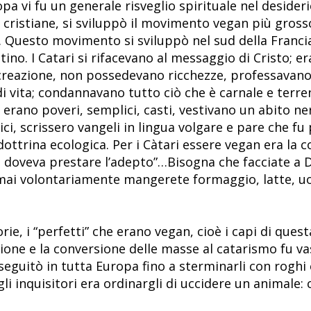
a vi fu un generale risveglio spirituale nel desiderio
 cristiane, si sviluppò il movimento vegan più grosso
. Questo movimento si sviluppò nel sud della Francia,
ino. I Catari si rifacevano al messaggio di Cristo; era
ocreazione, non possedevano ricchezze, professavano 
i vita; condannavano tutto ciò che è carnale e terre
; erano poveri, semplici, casti, vestivano un abito n
ci, scrissero vangeli in lingua volgare e pare che fu p
ottrina ecologica. Per i Càtari essere vegan era la c
 doveva prestare l’adepto”…Bisogna che facciate a 
ai volontariamente mangerete formaggio, latte, uo
rie, i “perfetti” che erano vegan, cioè i capi di questa
sione e la conversione delle masse al catarismo fu v
rseguitò in tutta Europa fino a sterminarli con roghi
li inquisitori era ordinargli di uccidere un animale: 