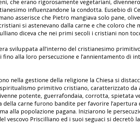
eni, che erano rigorosamente vegetariani, divennero 
stianesimo influenzandone la condotta. Eusebio di Ces
mano asserisce che Pietro mangiava solo pane, olive 
i cristiani si astenevano dalla carne e che coloro ch
ulliano diceva che nei primi secoli i cristiani non to
era sviluppata all’interno del cristianesimo primitiv
ci fino alla loro persecuzione e l’annientamento di i
o nella gestione della religione la Chiesa si distacc
piritualismo primitivo cristiano, caratterizzato da 
e divenne potente, guerrafondaia, corrotta, spietata 
a della carne furono bandite per favorire l’apertura 
 ma alla popolazione pagana. Iniziarono le persecuzio
del vescovo Priscilliano ed i suoi seguaci si decretò l