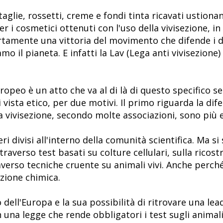
aglie, rossetti, creme e fondi tinta ricavati ustiona
er i cosmetici ottenuti con l'uso della vivisezione, i
amente una vittoria del movimento che difende i dirit
amo il pianeta. E infatti la Lav (Lega anti vivisezion
opeo è un atto che va al di là di questo specifico se
vista etico, per due motivi. Il primo riguarda la difes
 vivisezione, secondo molte associazioni, sono più ef
 divisi all'interno della comunità scientifica. Ma si
traverso test basati su colture cellulari, sulla ricos
averso tecniche cruente su animali vivi. Anche perch
izione chimica.
 dell'Europa e la sua possibilità di ritrovare una lea
una legge che rende obbligatori i test sugli animali