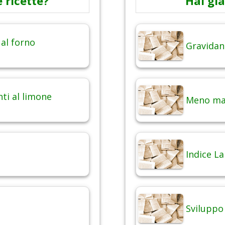
 ricette?
Hai già
 al forno
Gravidan
nti al limone
Meno mal
Indice La
Sviluppo