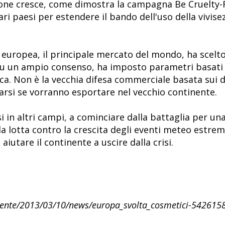
one cresce, come dimostra la campagna Be Cruelty-Fr
ri paesi per estendere il bando dell'uso della vivise
 europea, il principale mercato del mondo, ha scelto
 su un ampio consenso, ha imposto parametri basati 
a. Non è la vecchia difesa commerciale basata sui daz
rsi se vorranno esportare nel vecchio continente.
in altri campi, a cominciare dalla battaglia per una
alla lotta contro la crescita degli eventi meteo estre
utare il continente a uscire dalla crisi.
biente/2013/03/10/news/europa_svolta_cosmetici-542615