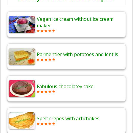
Vegan ice cream without ice cream
maker
Parmentier with potatoes and lentils
Fabulous chocolatey cake
Spelt crêpes with artichokes