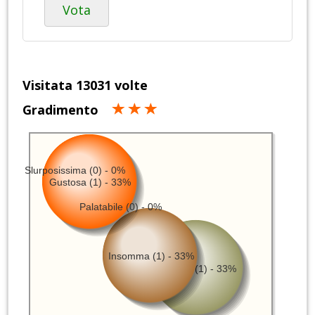
Vota
Visitata 13031 volte
Gradimento
Slurposissima (0) - 0%
Gustosa (1) - 33%
Palatabile (0) - 0%
Insomma (1) - 33%
Schifida (1) - 33%