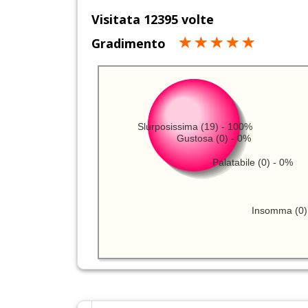
Visitata 12395 volte
Gradimento
Slurposissima (19) - 100%
Gustosa (0) - 0%
Palatabile (0) - 0%
Insomma (0)