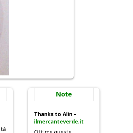
Note
Thanks to Alin -
ilmercanteverde.it
ità
Ottime queste