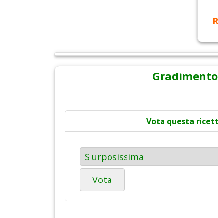
R
Gradimento
Vota questa ricet
Vota