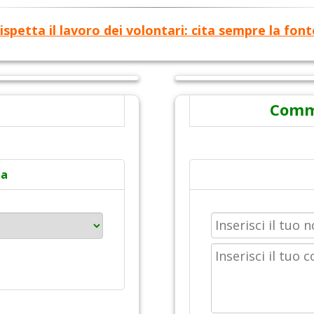
ispetta il lavoro dei volontari: cita sempre la font
Comme
ta