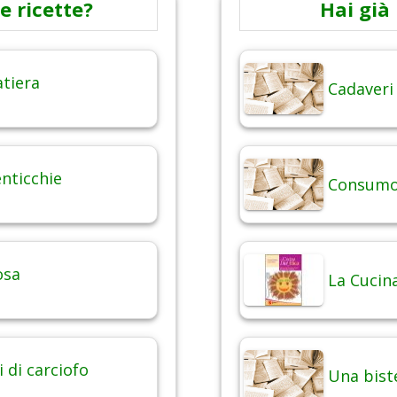
e ricette?
Hai già 
atiera
Cadaveri
enticchie
Consumo 
osa
La Cucina
i di carciofo
Una bist