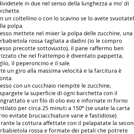
dividetele in due nel senso della lunghezza a mo’ di
rchette.
n un coltellino o con lo scavino se lo avete svuotate
lla polpa.
esso mettete nel mixer la polpa delle zucchine, una
rbabietola rossa tagliata a dadini (io le compro
esso precotte sottovuoto), il pane raffermo ben
rizzato che nel frattempo è diventato pappetta,
aglio, il peperoncino e il sale.
te un giro alla massima velocità e la farcitura è
onta.
esso con un cucchiaio riempite le zucchine,
spargete la superficie di ogni barchetta con il
ngrattato e un filo di olio evo e infornate in forno
ntilato per circa 25 minuti a 150° (se usate la carta
rno evitate bruciacchiature varie e fastidiose).
rante la cottura affettate con il pelapatate la seco
rbabietola rossa e formate dei petali che potrete