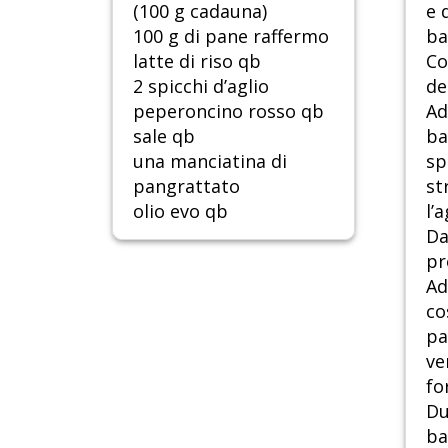
(100 g cadauna)
e 
100 g di pane raffermo
ba
latte di riso qb
Co
2 spicchi d’aglio
de
peperoncino rosso qb
Ad
sale qb
ba
una manciatina di
sp
pangrattato
st
olio evo qb
l’
Da
pr
Ad
co
pa
ve
fo
Du
ba