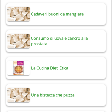
Cadaveri buoni da mangiare
Consumo di uova e cancro alla
prostata
La Cucina Diet_Etica
Una bistecca che puzza