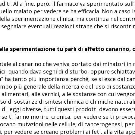
diti. Alla fine, però, il farmaco va sperimentato sul
ello malato per vedere se ha efficacia. Non a caso 
lla sperimentazione clinica, ma continua nel control
segnalare eventuali reazioni strane che si riscontri
ella sperimentazione tu parli di effetto canarino, 
ale al canarino che veniva portato dai minatori in 
fici, quando dava segni di disturbo, oppure schiatta
a” ha tanto più importanza perché, se si esce dal ca
mpo più generale della ricerca e dell’uso di sostanze
i alimentari, alle vernici, alle sostanze con cui vengo
so di sostanze di sintesi chimica o chimiche natura
 di leggi diverse, tutti questi prodotti devono esser
e se ti fanno morire; cronica, per vedere se ti provoc
cano mutazioni nelle cellule; di cancerogenesi, per 
i, per vedere se creano problemi ai feti, alla vita a