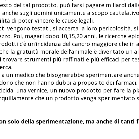
sto del tal prodotto, può farsi pagare miliardi dalla
a anche sugli uomini unicamente a scopo cautelativo
tà di poter vincere le cause legali.
i vengono testati, si accerta la loro pericolosità, si 
zo. Poi, magari dopo 10,15,20 anni, le ricerche ep
rodotti c’è un’incidenza del cancro maggiore che in a
che la gratuità morale dell’animale è diventato un al
rovare strumenti più raffinati e più efficaci per tes
erca.
o a un medico che bisognerebbe sperimentare anche
dono che non hanno dubbi a proposito dei farmaci, 
icida, una vernice, un nuovo prodotto per fare la pla
nquillamente che un prodotto venga sperimentato su
 non solo della sperimentazione, ma anche di tanti 