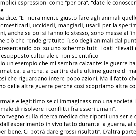
emplici espressioni come “per ora”, “date le conoscen
e.
dice: “E’ moralmente giusto fare agli animali quell
domesticarli, ucciderli, mangiarli, usarli per la sper
ni, anche se poi si fanno lo stesso, sono messe all’in
he ciò che rende gratuito l’uso degli animali dal punt
 presentando poi su uno schermo tutti i dati rilevati
resupposto culturale e non scientifico.
cio un esempio che mi sembra calzante: le guerre h
umatica, e anche, a partire dalle ultime guerre di ma
si che riguardano intere popolazioni. Ma il fatto che
amo delle altre guerre perché così scopriamo altre c
ale e legittimo se ci immaginassimo una società in 
le di risolvere i conflitti fra esseri umani”.
nvegno sulla ricerca medica che riporti una serie d
o dall’esperimento in vivo fatto durante la guerra, al 
r bene. Ci potrà dare grossi risultati”. D’altra parte