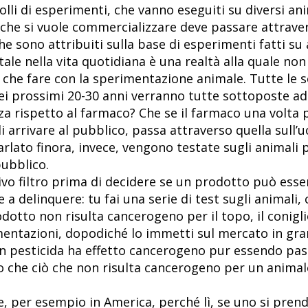
colli di esperimenti, che vanno eseguiti su diversi ani
che si vuole commercializzare deve passare attravers
he sono attribuiti sulla base di esperimenti fatti su 
ale nella vita quotidiana è una realtà alla quale non
a che fare con la sperimentazione animale. Tutte le 
ei prossimi 20-30 anni verranno tutte sottoposte ad 
za rispetto al farmaco? Che se il farmaco una volta 
 arrivare al pubblico, passa attraverso quella sull
lato finora, invece, vengono testate sugli animali 
pubblico.
sivo filtro prima di decidere se un prodotto può esse
 a delinquere: tu fai una serie di test sugli animali
otto non risulta cancerogeno per il topo, il coniglio,
entazioni, dopodiché lo immetti sul mercato in grand
n pesticida ha effetto cancerogeno pur essendo pass
o che ciò che non risulta cancerogeno per un animal
 per esempio in America, perché lì, se uno si prende