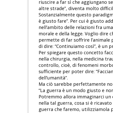
riuscire a far sì che aggiungano s
altre strade”, diventa molto difficil
Sostanzialmente questo paradigma 
è giusto fare”. Per cui è giusto ad
nell’ambito delle relazioni fra uma
morale e della legge. Voglio dire c
permette di far soffrire l’animale
di dire: “Continuiamo così”, è un p
Per spiegare questo concetto fac
nella chirurgia, nella medicina tra
controllo, cioè, di fenomeni morbo
sufficiente per poter dire: “Facci
dell’umanità”.
Ma ciò sarebbe perfettamente norm
“La guerra è un modo giusto e norma
Potremmo allora immaginarci un co
nella tal guerra, cosa si è ricavat
guerra che faremo, utilizziamola pe