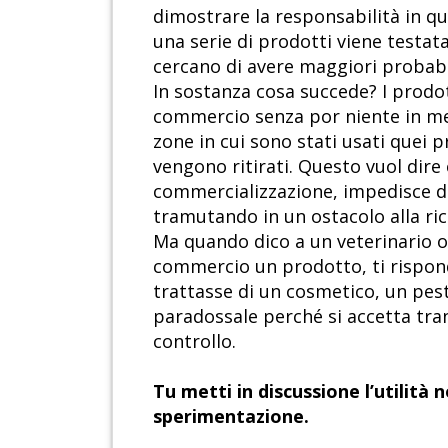
dimostrare la responsabilità in que
una serie di prodotti viene testat
cercano di avere maggiori probabili
In sostanza cosa succede? I prodott
commercio senza por niente in mez
zone in cui sono stati usati quei p
vengono ritirati. Questo vuol dire 
commercializzazione, impedisce di t
tramutando in un ostacolo alla ric
Ma quando dico a un veterinario 
commercio un prodotto, ti rispon
trattasse di un cosmetico, un pest
paradossale perché si accetta tra
controllo.
Tu metti in discussione l’utilità
sperimentazione.