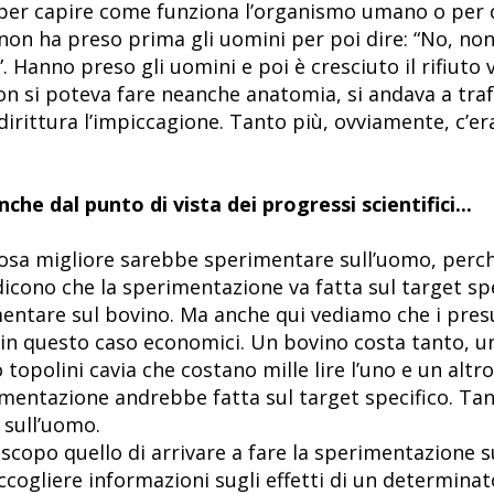
e per capire come funziona l’organismo umano o per
00 non ha preso prima gli uomini per poi dire: “No, 
”. Hanno preso gli uomini e poi è cresciuto il rifiut
n si poteva fare neanche anatomia, si andava a trafu
dirittura l’impiccagione. Tanto più, ovviamente, c’er
che dal punto di vista dei progressi scientifici...
osa migliore sarebbe sperimentare sull’uomo, perch
 dicono che la sperimentazione va fatta sul target sp
mentare sul bovino. Ma anche qui vediamo che i presu
 in questo caso economici. Un bovino costa tanto, un 
topolini cavia che costano mille lire l’uno e un altro 
mentazione andrebbe fatta sul target specifico. Tant
 sull’uomo.
 scopo quello di arrivare a fare la sperimentazione 
raccogliere informazioni sugli effetti di un determi