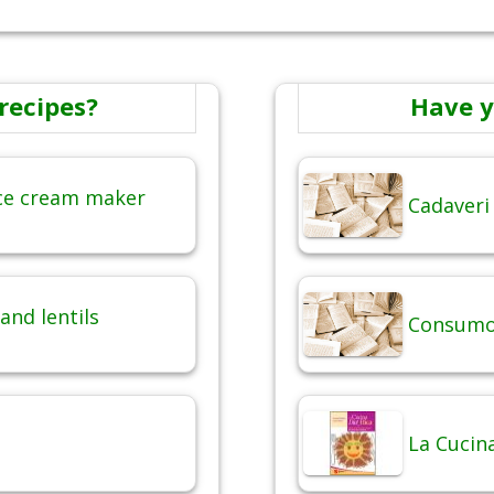
recipes?
Have y
ice cream maker
Cadaveri
and lentils
Consumo 
La Cucina