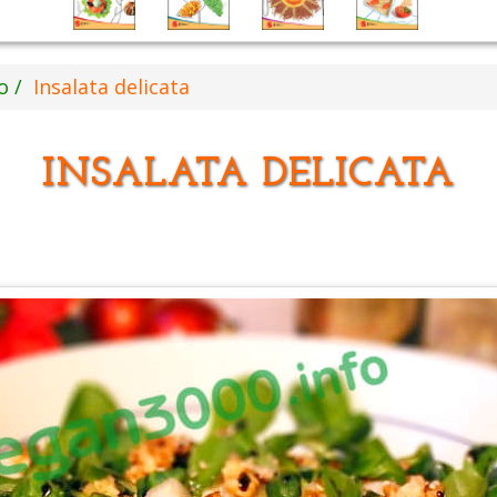
o
Insalata delicata
INSALATA DELICATA