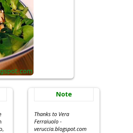
Note
e
Thanks to Vera
n
Ferraiuolo -
o,
veruccia.blogspot.com