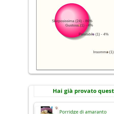
Slurposissima (24) - 86%
Gustosa (1) - 4%
Palatabile (1) - 4%
Insomma (1)
Hai già provato quest
Porridge di amaranto