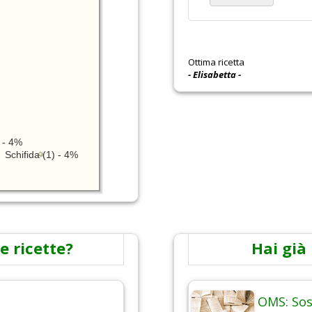
Ottima ricetta
- Elisabetta -
 - 4%
Schifida (1) - 4%
e ricette?
Hai già 
OMS: Sos