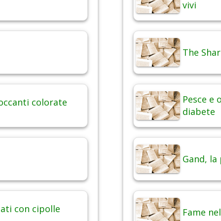
vivi
The Shar
Pesce e o
occanti colorate
diabete
Gand, la
ati con cipolle
Fame nel