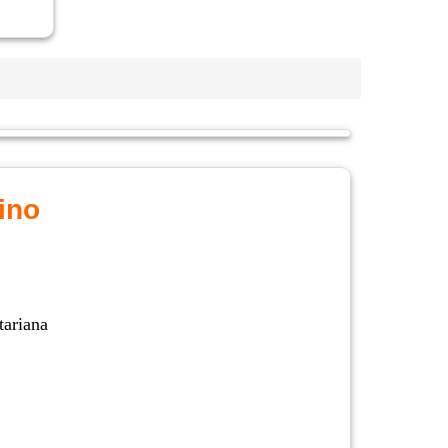
ino
etariana