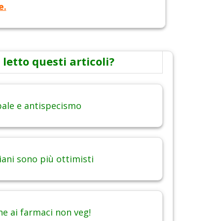
e.
 letto questi articoli?
obale e antispecismo
iani sono più ottimisti
ne ai farmaci non veg!