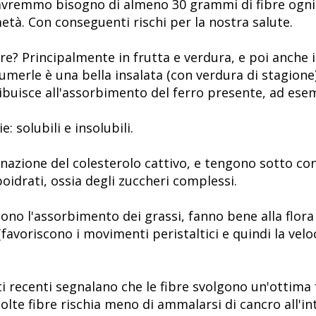
avremmo bisogno di almeno 30 grammi di fibre ogni g
tà. Con conseguenti rischi per la nostra salute.
re? Principalmente in frutta e verdura, e poi anche i
umerle è una bella insalata (con verdura di stagione
ibuisce all'assorbimento del ferro presente, ad esem
: solubili e insolubili.
nazione del colesterolo cattivo, e tengono sotto con
oidrati, ossia degli zuccheri complessi.
cono l'assorbimento dei grassi, fanno bene alla flora
(favoriscono i movimenti peristaltici e quindi la vel
i recenti segnalano che le fibre svolgono un'ottima
olte fibre rischia meno di ammalarsi di cancro all'in