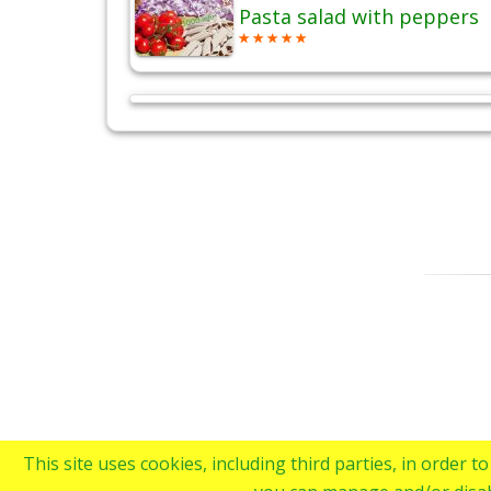
Pasta salad with peppers
This site uses cookies, including third parties, in order 