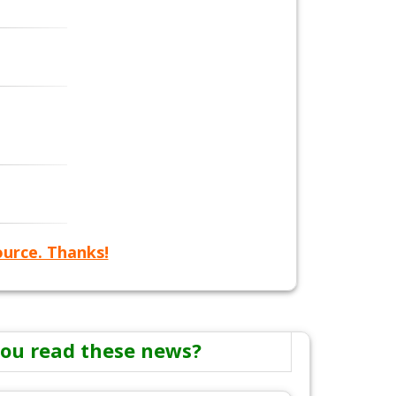
ource. Thanks!
ou read these news?