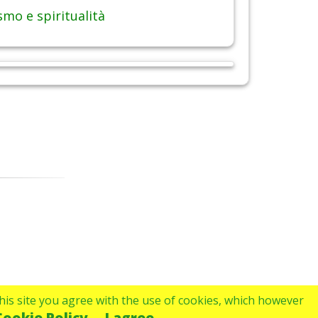
smo e spiritualità
 this site you agree with the use of cookies, which however
Cookie Policy
I agree