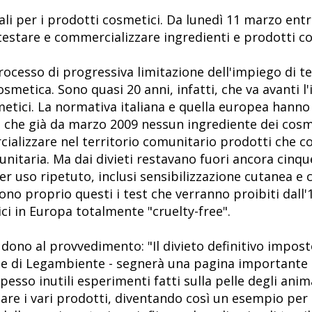
i per i prodotti cosmetici. Da lunedì 11 marzo entra 
i testare e commercializzare ingredienti e prodotti c
processo di progressiva limitazione dell'impiego di tes
smetica. Sono quasi 20 anni, infatti, che va avanti l'i
metici. La normativa italiana e quella europea hanno 
to che già da marzo 2009 nessun ingrediente dei cosm
cializzare nel territorio comunitario prodotti che c
unitaria. Ma dai divieti restavano fuori ancora cinqu
er uso ripetuto, inclusi sensibilizzazione cutanea e 
sono proprio questi i test che verranno proibiti dall
ci in Europa totalmente "cruelty-free".
dono al provvedimento: "Il divieto definitivo impost
le di Legambiente - segnerà una pagina importante a 
esso inutili esperimenti fatti sulla pelle degli anim
tare i vari prodotti, diventando così un esempio per 