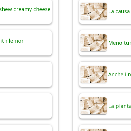
ashew creamy cheese
La causa
with lemon
Meno tum
Anche i 
La pianta