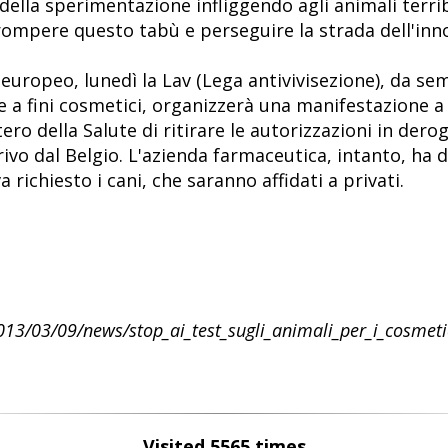
della sperimentazione infliggendo agli animali terrib
i rompere questo tabù e perseguire la strada dell'inn
uropeo, lunedì la Lav (Lega antivivisezione), da sem
 a fini cosmetici, organizzerà una manifestazione a
ero della Salute di ritirare le autorizzazioni in dero
ivo dal Belgio. L'azienda farmaceutica, intanto, ha d
richiesto i cani, che saranno affidati a privati.
13/03/09/news/stop_ai_test_sugli_animali_per_i_cosmetic
Visited 5565 times