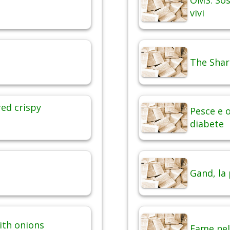
OMS: Sos
vivi
The Shar
red crispy
Pesce e o
diabete
Gand, la
ith onions
Fame nel