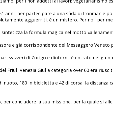
ziamo, per i non addetti ai lavori: vegetarianismo es
a 61 anni, per partecipare a una sfida di Ironman e p
lutamente agguerriti, è un mistero. Per noi, per meg
e sintetizza la formula magica nel motto «allenament
essore e già corrispondente del Messaggero Veneto pe
ri svizzeri di Zurigo e dintorni, è entrato nel guinn
del Friuli Venezia Giulia categoria over 60 era riusci
i nuoto, 180 in bicicletta e 42 di corsa, la distanza
, per concludere la sua missione, per la quale si al