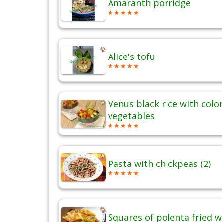
Amaranth porridge
Alice's tofu
Venus black rice with colo
vegetables
Pasta with chickpeas (2)
Squares of polenta fried w