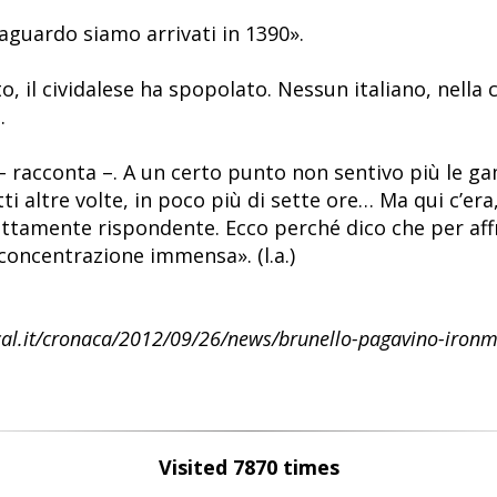
raguardo siamo arrivati in 1390».
 il cividalese ha spopolato. Nessun italiano, nella clas
.
– racconta –. A un certo punto non sentivo più le ga
i altre volte, in poco più di sette ore… Ma qui c’era, 
fettamente rispondente. Ecco perché dico che per aff
 concentrazione immensa». (l.a.)
ocal.it/cronaca/2012/09/26/news/brunello-pagavino-iro
Visited 7870 times