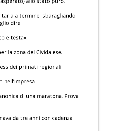
asperato) allo stato puro.
ortarla a termine, sbaragliando
lio dire.
o e testa».
r la zona del Cividalese.
ess dei primati regionali.
to nell’impresa.
 canonica di una maratona. Prova
lenava da tre anni con cadenza