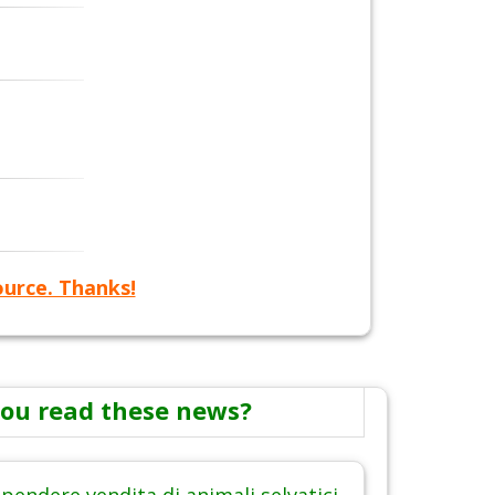
ource. Thanks!
ou read these news?