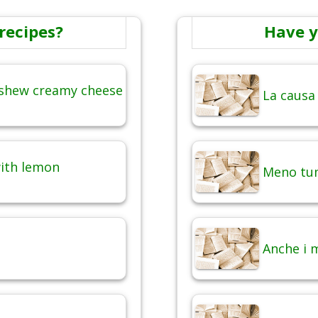
recipes?
Have y
ashew creamy cheese
La causa
with lemon
Meno tum
Anche i 